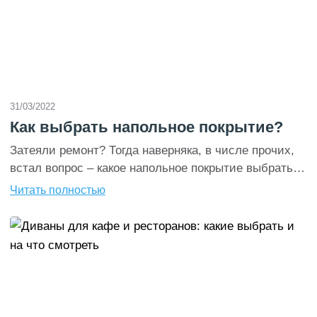
31/03/2022
Как выбрать напольное покрытие?
Затеяли ремонт? Тогда наверняка, в числе прочих,
встал вопрос – какое напольное покрытие выбрать
для квартиры? Ответим сразу – это дело не простое,
Читать полностью
ввиду большого количества предложений. Но
вполне решаемое. Этот гайд посвящен тому, как
принять решение, основываясь не только на
эстетичности, но также на качестве и назначении
материалов. Рассмотрим самые известные
материалы для пола, […]