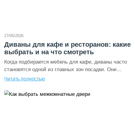
27/05/2026
Диваны для кафе и ресторанов: какие
выбрать и на что смотреть
Когда подбирается мебель для кафе, диваны часто
становятся одной из главных зон посадки. Они
влияют на внешний вид интерьера, комфорт гостей,
Читать полностью
вместимость зала, скорость обслуживания и срок
службы ремонта. Поэтому выбирать диваны для
кафе и ресторанов нужно не только по цвету и
стилю, но и по конструкции, обивке, посадке,
габаритам и условиям эксплуатации. Разберем,
какие […]