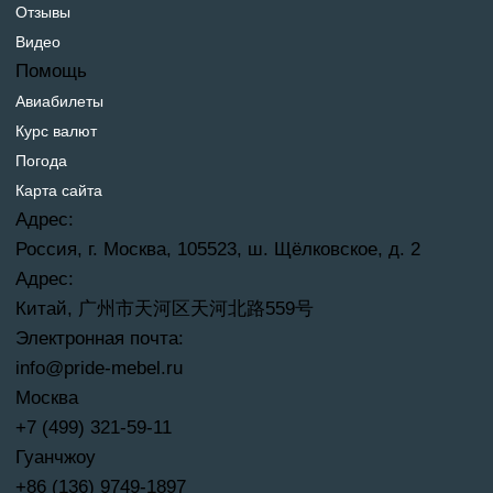
Отзывы
Видео
Помощь
Авиабилеты
Курс валют
Погода
Карта сайта
Адрес:
Россия, г. Москва, 105523, ш. Щёлковское, д. 2
Адрес:
Китай, 广州市天河区天河北路559号
Электронная почта:
info@pride-mebel.ru
Москва
+7 (499) 321-59-11
Гуанчжоу
+86 (136) 9749-1897