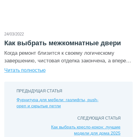
24/03/2022
Как выбрать межкомнатные двери
Когда ремонт близится к своему логическому
завершению, чистовая отделка закончена, а впереди
только расстановка мебели и финальные
Читать полностью
косметические штрихи, встает не менее глобальный
вопрос – как выбрать межкомнатные двери? Если
вам кажется, что достаточно разобраться со стилем,
ПРЕДЫДУЩАЯ СТАТЬЯ
эстетикой, цветом, то вы рискуете впустую
Фурнитура для мебели: газлифты, push-
open и скрытые петли
потратить деньги. Чтобы этого не произошло, мы
разработали подробный чек-лист, в котором […]
СЛЕДУЮЩАЯ СТАТЬЯ
Как выбрать кресло-кокон: лучшие
модели для дома 2025