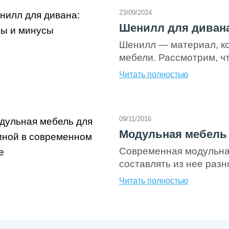
опыта, и соблюдения це
23/09/2024
последовательностей. 
Шенилл для диван
Шенилл — материал, ко
мебели. Рассмотрим, чт
особенности использов
Читать полностью
советы и рекомендации 
изготовленная из особ
нитей. Само слово прои
09/11/2016
означает «гусеница». Т
Модульная мебель 
[…]
Современная модульная
составлять из нее раз
планировку, метраж и 
Читать полностью
убрать, передвинуть) 
скорректировать распо
совершенно новая меб
продаются как по отдел