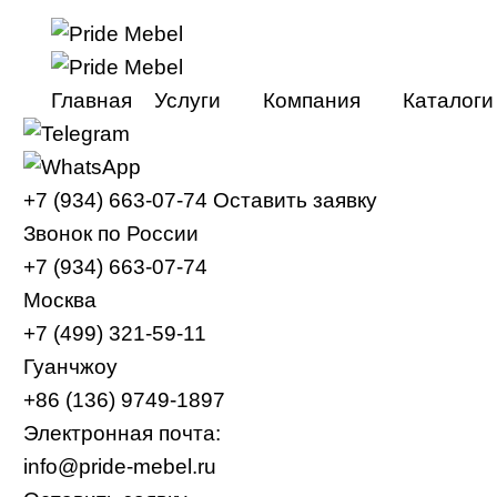
Главная
Услуги
Компания
Каталоги
Мебельные туры в Китай
О компании
+7 (934) 663-07-74
Оставить заявку
Мебельные туры в Гуанчжоу
Видео
Звонок по России
Мебельные туры в Фошань
Контакты
+7 (934) 663-07-74
Тур в Китай онлайн
Москва
+7 (499) 321-59-11
Доставка из Китая
Гуанчжоу
+86 (136) 9749-1897
Электронная почта:
info@pride-mebel.ru