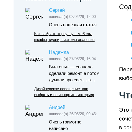
Сод
Сергей
написал(а) 02/04/26, 12:00:
Очень полезная статья
Как выбрать корпусную мебель:
шкафы, кухни, системы хранения
Надежда
написал(а) 27/03/26, 16:04:
Был опыт — сначала
Пере
сделали ремонт, а потом
выбо
думали про свет… в…
Дизайнерское освещение: как
Чт
выбрать и не испортить интерьер
Андрей
Это 
написал(а) 26/03/26, 09:43:
соче
Очень грамотно
в со
написано