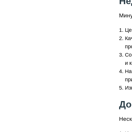
Не
Мину
Це
Ка
пр
Со
и 
На
пр
Из
До
Неск