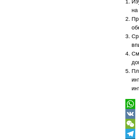
Из
на
Пр
об
Ср
вп
См
до
Пл
ин
ин
Wha
VK
WeC