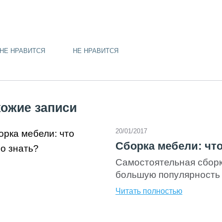
gram
ads
klassniki
НЕ НРАВИТСЯ
НЕ НРАВИТСЯ
ожие записи
20/01/2017
Сборка мебели: чт
Самостоятельная сборк
большую популярность 
цены на многие издели
Читать полностью
тогда приходит пора бр
является крайне непро