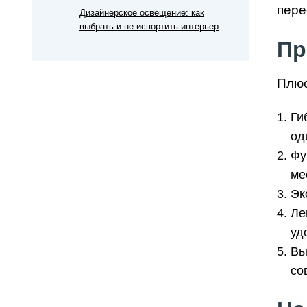
пере
Дизайнерское освещение: как
выбрать и не испортить интерьер
Пр
Плюс
Ги
од
Фу
ме
Эк
Ле
уд
Вы
со