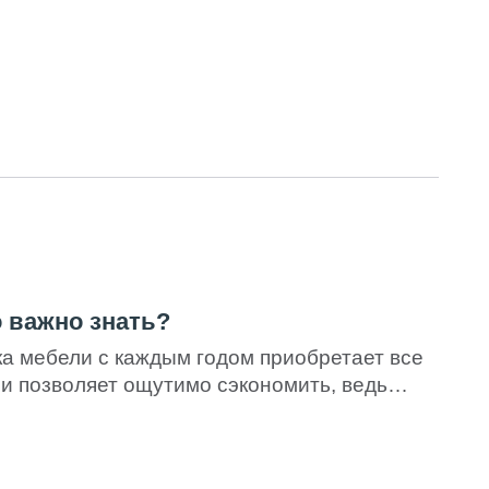
о важно знать?
а мебели с каждым годом приобретает все
и позволяет ощутимо сэкономить, ведь
я неприятно поражают своей стоимостью, и
ать все в свои руки. К сожалению, и сборка
стым процессом, требующим определенного