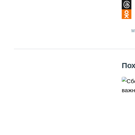
Tele
Thre
Odno
М
Пох