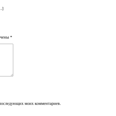
…]
ечены
*
ля последующих моих комментариев.