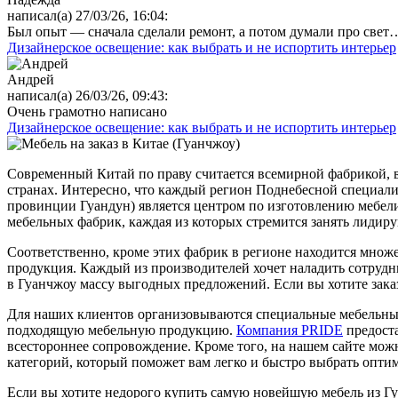
написал(а) 27/03/26, 16:04:
Был опыт — сначала сделали ремонт, а потом думали про све
Дизайнерское освещение: как выбрать и не испортить интерьер
Андрей
написал(а) 26/03/26, 09:43:
Очень грамотно написано
Дизайнерское освещение: как выбрать и не испортить интерьер
Современный Китай по праву считается всемирной фабрикой, ве
странах. Интересно, что каждый регион Поднебесной специали
провинции Гуандун) является центром по изготовлению мебели
мебельных фабрик, каждая из которых стремится занять лидир
Соответственно, кроме этих фабрик в регионе находится множ
продукция. Каждый из производителей хочет наладить сотрудн
в Гуанчжоу массу выгодных предложений. Если вы хотите заказ
Для наших клиентов организовываются специальные мебельные
подходящую мебельную продукцию.
Компания PRIDE
предоста
всестороннее сопровождение. Кроме того, на нашем сайте можн
категорий, который поможет вам легко и быстро выбрать опт
Если вы хотите недорого купить самую новейшую мебель из Гу