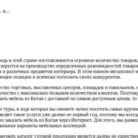
т… в…
дь в этой стране изготавливается огромное количество товаров,
зируется на производстве определенных разновидностей товаро
 и различных предметов интерьера. В этом южном мегаполисе и
ующие позиции и всячески потеснить своих конкурентов.
ество торговых, выставочных центров, площадок и павильонов, 
ичество с максимально большим количеством клиентов. Поэтому,
ать мебель из Китая с доставкой по самым доступным ценам, то 
 туры, в ходе которых вы сможете лично посетить самые крупн
вляет такие услуги уже далеко не первый год, поэтому мы всег
о заказать мебель из Китая через Интернет. Для этого, мы разм
имальные варианты мебельных коллекций.
анчжоу, каталог готовой продукции является далеко не единст