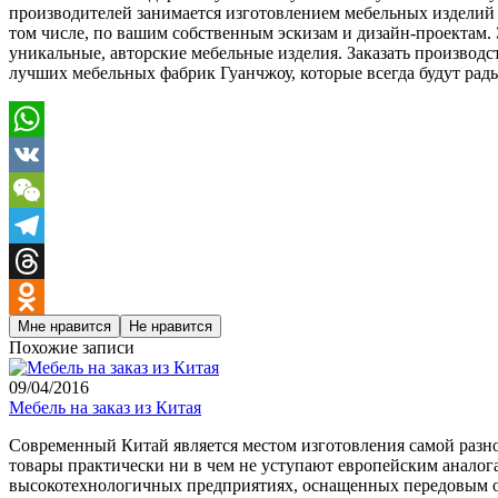
производителей занимается изготовлением мебельных изделий и
том числе, по вашим собственным эскизам и дизайн-проектам. 
уникальные, авторские мебельные изделия. Заказать производ
лучших мебельных фабрик Гуанчжоу, которые всегда будут рад
WhatsApp
VK
WeChat
Telegram
Threads
Мне нравится
Не нравится
Odnoklassniki
Похожие записи
09/04/2016
Мебель на заказ из Китая
Современный Китай является местом изготовления самой разноо
товары практически ни в чем не уступают европейским аналог
высокотехнологичных предприятиях, оснащенных передовым 