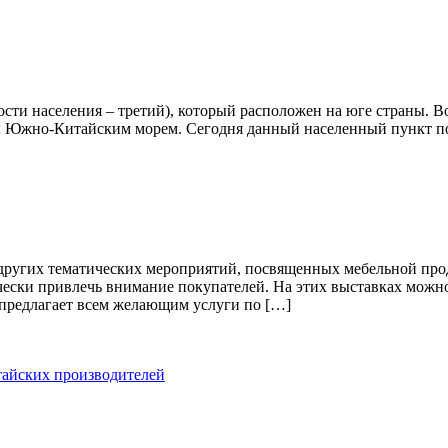
сти населения – третий), который расположен на юге страны. В
ны Южно-Китайским морем. Сегодня данный населенный пункт по
 других тематических мероприятий, посвященных мебельной про
ячески привлечь внимание покупателей. На этих выставках можн
предлагает всем желающим услуги по […]
итайских производителей