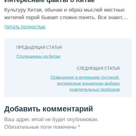
Культуру Китая, обычаи и образ мыслей местных
жителей порой бывает сложно понять. Все знают,
что китайцы невероятно трудолюбивы, талантливы,
Читать полностью
а история их страны вообще нетипична для всего
остального мира. В свое время именно их ученые
сделали множество важных фундаментальных
ПРЕДЫДУЩАЯ СТАТЬЯ
открытий, на которых зиждется развитие всего
Столешницы из Китая
человечества. Не менее удивительным является и
СЛЕДУЮЩАЯ СТАТЬЯ
то, что в военном […]
Освещение в интерьере гостиной:
интересные концепции выбора
осветительных приборов
Добавить комментарий
Ваш адрес email не будет опубликован.
Обязательные поля помечены
*