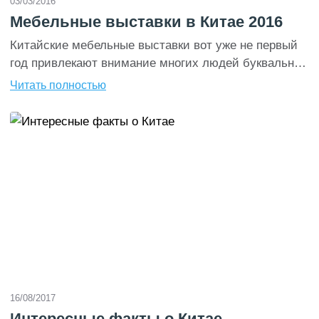
03/03/2016
Мебельные выставки в Китае 2016
Китайские мебельные выставки вот уже не первый
год привлекают внимание многих людей буквально
со всего мира. Это весьма масштабные и
Читать полностью
длительные мероприятия, проходящие ежегодно в
различных городах страны. Местом проведения
большинства из них является Гуанчжоу – третий по
величине мегаполис, расположенный на юге страны.
Если вы собираетесь посетитьмебельную выставку
в Китае в 2016 году и […]
16/08/2017
Интересные факты о Китае