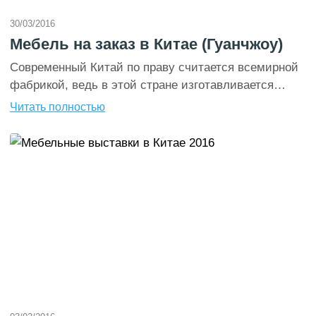
30/03/2016
Мебель на заказ в Китае (Гуанчжоу)
Современный Китай по праву считается всемирной
фабрикой, ведь в этой стране изготавливается
огромное количество товаров, которые затем
Читать полностью
доставляются и продаются буквально во всех
странах. Интересно, что каждый регион
Поднебесной специализируется на производстве
определенных разновидностей товаров. Например,
11-миллионный город Гуанчжоу (центр провинции
Гуандун) является центром по изготовлению мебели
и различных предметов интерьера. В этом южном
мегаполисе […]