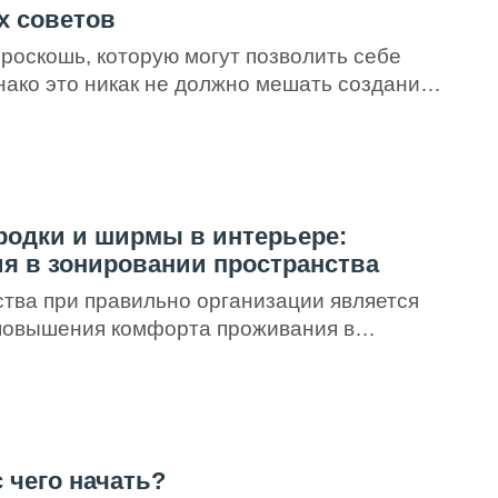
х советов
роскошь, которую могут позволить себе
днако это никак не должно мешать созданию
ной и удобной обстановки в помещении
отяжении нескольких десятков лет ведущие
ктивно занимаются производством
чных изделий, идеально подходящих для
ранств. Особенно распространена мебель
одки и ширмы в интерьере:
 […]
я в зонировании пространства
тва при правильно организации является
повышения комфорта проживания в
терьеру стильного внешнего вида.
бильных перегородок сегодня особенно
тирах и домах господствует принцип
ва. Популярны квартиры-студии, огромные
единяются со столовой. Такое интерьерное
 чего начать?
современное. Но, согласитесь, бывают