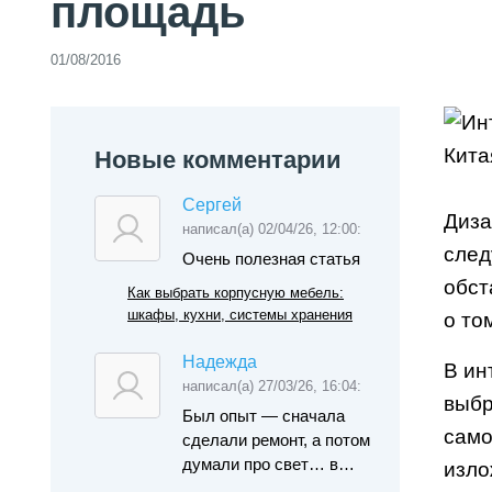
площадь
01/08/2016
Новые комментарии
Сергей
Диза
написал(а) 02/04/26, 12:00:
след
Очень полезная статья
обст
Как выбрать корпусную мебель:
шкафы, кухни, системы хранения
о то
Надежда
В ин
написал(а) 27/03/26, 16:04:
выбр
Был опыт — сначала
само
сделали ремонт, а потом
думали про свет… в…
изло