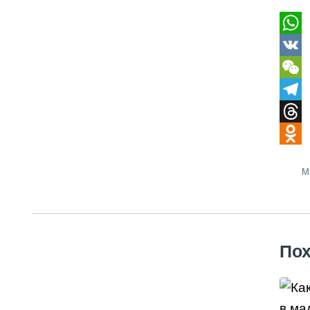
Wha
VK
WeC
Tele
Thre
Odno
М
Пох