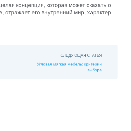
целая концепция, которая может сказать о
, отражает его внутренний мир, характер,
терьер создавался с заботой и вниманием к
ть уверены, что дом станет именно той
ете возвращаться с нетерпением, сразу же,
вая обо всех проблемах и делах. И […]
СЛЕДУЮЩАЯ СТАТЬЯ
Угловая мягкая мебель: критерии
выбора