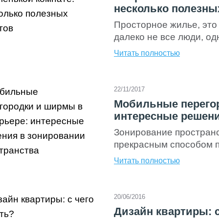
несколько полезны
Просторное жилье, это 
далеко не все люди, о
действительно комфорт
Читать полностью
любых размеров. На пр
мебельные компании а
компактных и эргономи
22/11/2017
очень небольших прост
Мобильные перегор
для маленькой комнаты
интересные решени
Зонирование пространс
прекрасным способом 
квартире, придания ин
Читать полностью
Применение ширм и мо
актуально, ведь в квар
свободного пространст
20/06/2016
гостиные, которые объ
Дизайн квартиры: с
решение – стильное и 