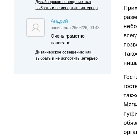
Дизайнерское освещение: как
Прих
выбрать и не испортить интерьер
разм
Андрей
небо
написал(а) 26/03/26, 09:43:
всег
Очень грамотно
написано
позв
Дизайнерское освещение: как
Тако
выбрать и не испортить интерьер
ниша
Гост
гост
такж
Мягк
пуфи
обяз
орга