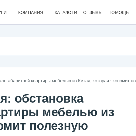
УГИ
КОМПАНИЯ
КАТАЛОГИ
ОТЗЫВЫ
ПОМОЩЬ
МЕБЕЛЬНЫЕ ТУРЫ В КИТАЙ
О КОМПАНИИ
АВИАБИ
МЕБЕЛЬНЫЕ ТУРЫ В ГУАНЧЖОУ
ВИДЕО
КУРС В
МЕБЕЛЬНЫЕ ТУРЫ В ФОШАНЬ
КОНТАКТЫ
ПОГОДА
ТУР В КИТАЙ ОНЛАЙН
ДОСТАВКА ИЗ КИТАЯ
алогабаритной квартиры мебелью из Китая, которая экономит 
я: обстановка
артиры мебелью из
номит полезную