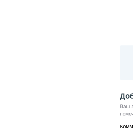
Доб
Ваш а
поме
Комм