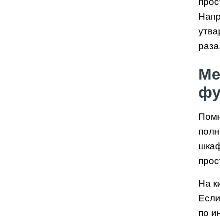
прос
Напр
утва
раза
Ме
фу
Помн
полн
шкаф
прос
На к
Если
по и