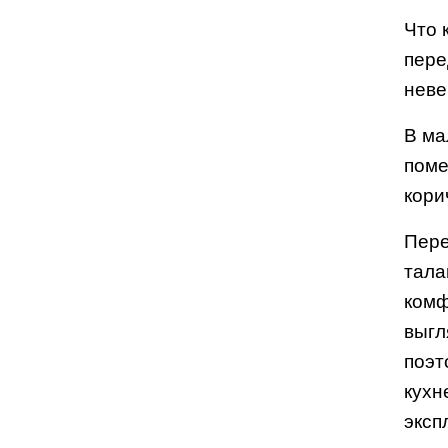
Что 
пере
неве
В ма
поме
кори
Пере
тала
комф
выгл
поэт
кухн
эксп