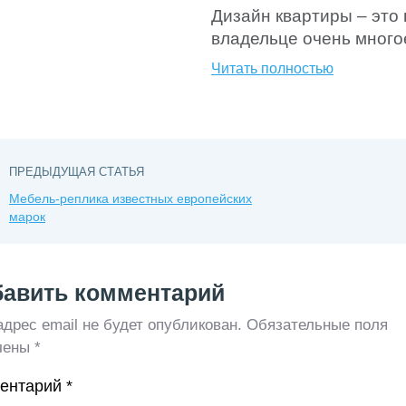
Дизайн квартиры – это 
моменты, когда […]
владельце очень многое
предпочтения. Если ин
Читать полностью
мелочам, то можете бы
крепостью, куда вы буд
переступив порог, забы
ПРЕДЫДУЩАЯ СТАТЬЯ
Мебель-реплика известных европейских
марок
авить комментарий
дрес email не будет опубликован.
Обязательные поля
чены
*
ентарий
*