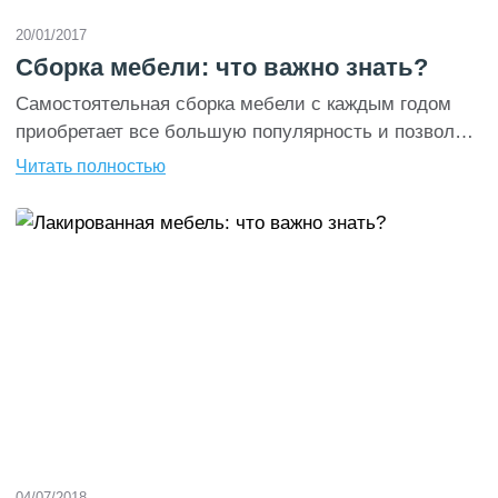
20/01/2017
Сборка мебели: что важно знать?
Самостоятельная сборка мебели с каждым годом
приобретает все большую популярность и позволяет
ощутимо сэкономить, ведь цены на многие изделия
Читать полностью
неприятно поражают своей стоимостью, и тогда
приходит пора брать все в свои руки. К сожалению,
и сборка является крайне непростым процессом,
требующим определенного опыта, и соблюдения
целого ряда правил и технологических
последовательностей. Как правильно собирать
мебель […]
04/07/2018