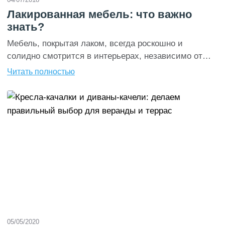
Лакированная мебель: что важно
знать?
Мебель, покрытая лаком, всегда роскошно и
солидно смотрится в интерьерах, независимо от
модных тенденций. Но обладатели такой мебели
Читать полностью
часто сталкиваются с проблемами ухода, потому
мы решились поделиться с нашими читателями
небольшими секретами, которые позволят
поддерживать ее безупречный вид, не прикладывая
чрезмерных усилий. Лакированная мебель не
лишена нескольких недостатков. Она притягивает
пыль и впитывает грязь. Кроме […]
05/05/2020