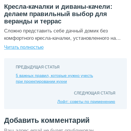
Кресла-качалки и диваны-качели:
делаем правильный выбор для
веранды и террас
Сложно представить себе дачный домик без
комфортного кресла-качалки, установленного на
свежем воздухе. Однако, сегодня, дизайнеры
Читать полностью
предлагают не ограничивать себя традиционной
мебелью в загородных домах и попробовать новые
решения, например, диваны-качели. Давайте
ПРЕДЫДУЩАЯ СТАТЬЯ
оценим преимущества каждого вида мебели, чтобы
5 важных правил, которые нужно учесть
при проектировании кухни
вы могли сделать лучший выбор для себя и своей
семьи, обновив этой весной интерьер загородного
СЛЕДУЮЩАЯ СТАТЬЯ
дома и дачи. […]
Лофт: советы по применению
Добавить комментарий
Ваш адрес email не будет опубликован.