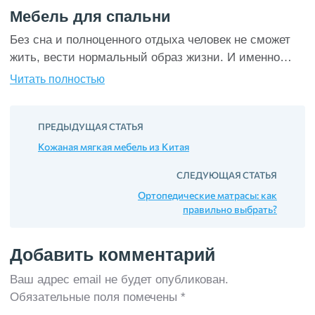
Мебель для спальни
Без сна и полноценного отдыха человек не сможет
жить, вести нормальный образ жизни. И именно
поэтому особое внимание при обустройстве
Читать полностью
квартиры или дома нужно уделять помещению
спальни. Именно эта комната – ваш личный оазис
простора, где все должно способствовать вашему
ПРЕДЫДУЩАЯ СТАТЬЯ
полному расслаблению. Не выбирайте для
Кожаная мягкая мебель из Китая
оформления спальни яркую или кричащую отделку,
СЛЕДУЮЩАЯ СТАТЬЯ
самое лучшее – это […]
Ортопедические матрасы: как
правильно выбрать?
Добавить комментарий
Ваш адрес email не будет опубликован.
Обязательные поля помечены
*