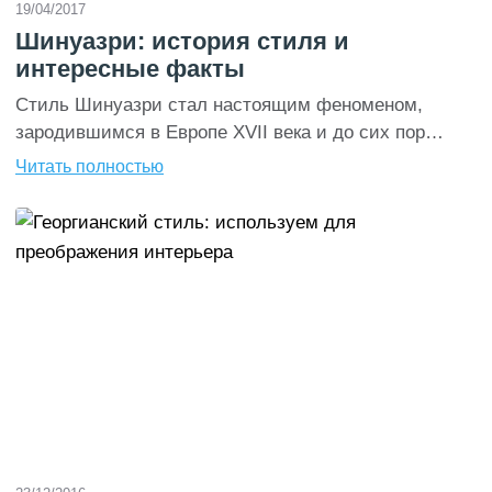
19/04/2017
Шинуазри: история стиля и
интересные факты
Стиль Шинуазри стал настоящим феноменом,
зародившимся в Европе XVII века и до сих пор
остающимся актуальным среди настоящих фанатов
Читать полностью
востока и любителей необычных экспериментов. На
самом деле, данный стиль очень многие путают с
традиционным классическим китайским дизайном,
однако на самом деле от него он достаточно далек и
является как бы европейским взглядом на
многообразную культуру […]