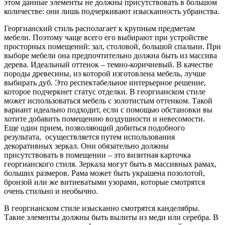
этом данные элементы не должны присутствовать в большом
количестве: они лишь подчеркивают изысканность убранства.
Георгианский стиль располагает к крупным предметам
мебели. Поэтому чаще всего его выбирают при устройстве
просторных помещений: зал, столовой, большой спальни. При
выборе мебели она предпочтительно должна быть из массива
дерева. Идеальный оттенок – темно-коричневый. В качестве
породы древесины, из которой изготовлена мебель, лучше
выбирать дуб. Это респектабельное интерьерное решение,
которое подчеркнет статус отделки. В георгианском стиле
может использоваться мебель с золотистым оттенком. Такой
вариант идеально подходит, если с помощью обстановки вы
хотите добавить помещению воздушности и невесомости.
Еще один прием, позволяющий добиться подобного
результата, осуществляется путем использования
декоративных зеркал. Они обязательно должны
присутствовать в помещении – это визитная карточка
георгианского стиля. Зеркала могут быть в массивных рамах,
больших размеров. Рама может быть украшена позолотой,
бронзой или же витиеватыми узорами, которые смотрятся
очень стильно и необычно.
В георгианском стиле изысканно смотрятся канделябры.
Такие элементы должны быть вылиты из меди или серебра. В