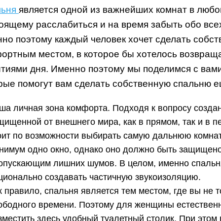
льня
является одной из важнейших комнат в любо
оящему расслабиться и на время забыть обо все
но поэтому каждый человек хочет сделать собс
ортным местом, в которое бы хотелось возвращ
тиями дня. Именно поэтому мы поделимся с вам
рые помогут вам сделать собственную спальню е
ша личная зона комфорта. Подходя к вопросу создан
щищенной от внешнего мира, как в прямом, так и в п
оит по возможности выбирать самую дальнюю комнат
нимум одно окно, однако оно должно быть защищено
опускающим лишних шумов. В целом, именно спальня
ционально создавать частичную звукоизоляцию.
к правило, спальня является тем местом, где вы не 
ободного времени. Поэтому для женщины естествен
зместить здесь удобный туалетный столик. При этом 