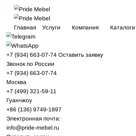
Главная
Услуги
Компания
Каталоги
Мебельные туры в Китай
О компании
+7 (934) 663-07-74
Оставить заявку
Мебельные туры в Гуанчжоу
Видео
Звонок по России
Мебельные туры в Фошань
Контакты
+7 (934) 663-07-74
Тур в Китай онлайн
Москва
+7 (499) 321-59-11
Доставка из Китая
Гуанчжоу
+86 (136) 9749-1897
Электронная почта:
info@pride-mebel.ru