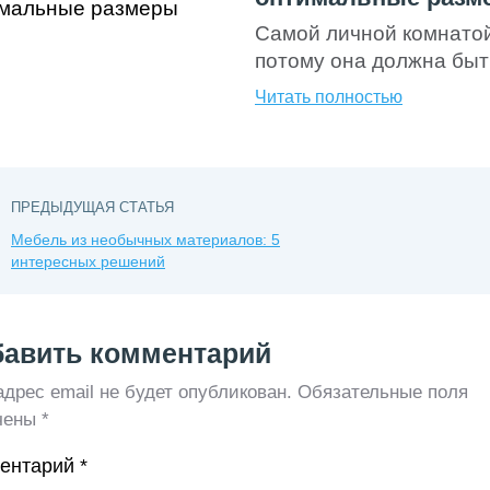
Самой личной комнатой
потому она должна быт
спальне мы расслабляе
Читать полностью
сил для новых свершен
комнату максимально 
разобраться в нюансах
комнат, в частности, в
ПРЕДЫДУЩАЯ СТАТЬЯ
предмета. […]
Мебель из необычных материалов: 5
интересных решений
авить комментарий
дрес email не будет опубликован.
Обязательные поля
чены
*
ентарий
*