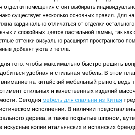
я отделки помещения стоит выбирать индивидуально
нако существует несколько основных правил. Для нач
лжна кардинально отличаться от отделки остальног
жных и спокойных цветов пастельной гаммы, так как 
етлые оттенки визуально расширят пространство по
мные добавят уюта и тепла.
 для того, чтобы максимально быстро решить во
добиться удобная и стильная мебель. В этом п
 внимание на китайский мебельный рынок, ведь 
ртимент стильных и качественных изделий высоч
мости. Сегодня
мебель для спальни из Китая
пред
истическом исполнении. В наличии представлен
рального дерева, а также покрытые шпоном, аут
е искусные копии итальянских и испанских бренд