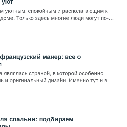
 уют
ым уютным, спокойным и располагающим к
доме. Только здесь многие люди могут по-
ся и хоть ненадолго забыть обо всех
проблемах. Однако для достижения этой
остараться, поработав над интерьером этой
й уникальную и комфортабельную
и ошибочно предполагают, […]
французский манер: все о
и
а являлась страной, в которой особенно
ь и оригинальный дизайн. Именно тут и в
ие и известнейшие художники, скульпторы,
зданию мебели и изделий из стекла и так
 французские дворцы и соборы эпохи
р радуют туристов своей величественной
ью. […]
ля спальни: подбираем
еры