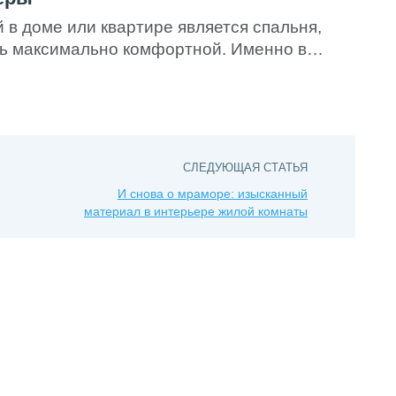
 в доме или квартире является спальня,
ь максимально комфортной. Именно в
мся после напряженного дня и набираемся
ий. Правильно выбранная мебель сделает
уютной и функциональной. Мы решили
 приобретения гарнитуров для спальных
ыбора габаритных размеров каждого
СЛЕДУЮЩАЯ СТАТЬЯ
И снова о мраморе: изысканный
материал в интерьере жилой комнаты