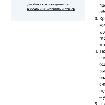
Дизайнерское освещение: как
пр
выбрать и не испортить интерьер
об
Хр
ко
уд
га
ко
Те
сп
ос
вы
он
си
от
– 
Цв