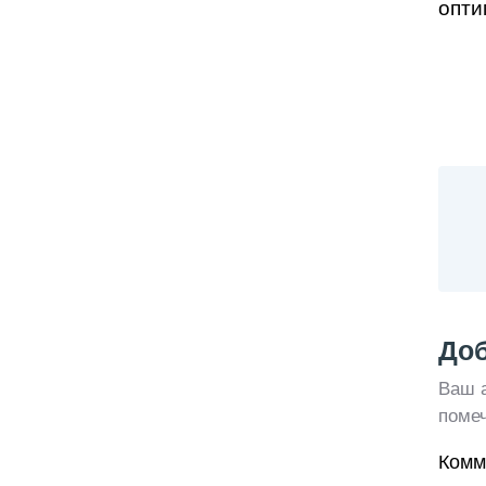
Доб
Ваш а
поме
Комм