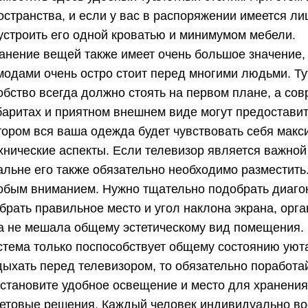
остранства, и если у вас в распоряжении имеется л
устроить его одной кроватью и минимумом мебели.
анение вещей также имеет очень большое значение
модами очень остро стоит перед многими людьми. Ту
обство всегда должно стоять на первом плане, а со
баритах и приятном внешнем виде могут предоставит
тором вся ваша одежда будет чувствовать себя мак
хнические аспекты. Если телевизор является важно
альне его также обязательно необходимо разместить.
обым вниманием. Нужно тщательно подобрать диагон
брать правильное место и угол наклона экрана, орг
а не мешала общему эстетическому вид помещения. 
стема только поспособствует общему состоянию уюта
дыхать перед телевизором, то обязательно поработа
установите удобное освещение и место для хранения
етовые решения. Каждый человек индивидуально вос