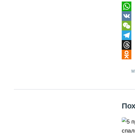
Wha
VK
WeC
Tele
Thre
Odno
М
Пох