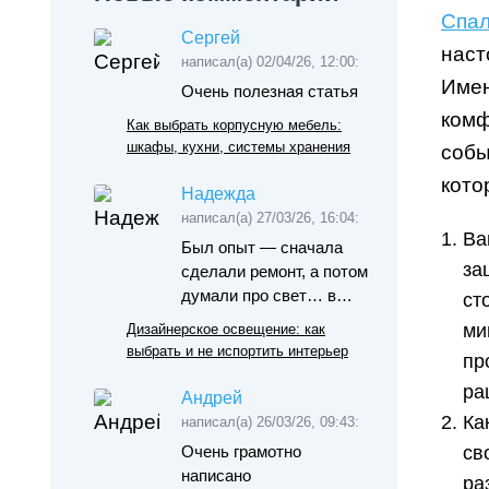
Спа
Сергей
наст
написал(а) 02/04/26, 12:00:
Имен
Очень полезная статья
комф
Как выбрать корпусную мебель:
шкафы, кухни, системы хранения
собы
кото
Надежда
написал(а) 27/03/26, 16:04:
Ва
Был опыт — сначала
за
сделали ремонт, а потом
думали про свет… в…
ст
ми
Дизайнерское освещение: как
выбрать и не испортить интерьер
пр
ра
Андрей
Ка
написал(а) 26/03/26, 09:43:
Очень грамотно
св
написано
ра