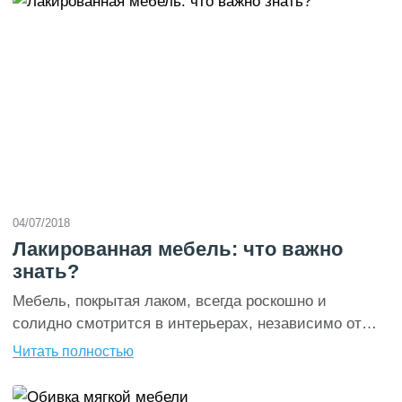
04/07/2018
Лакированная мебель: что важно
знать?
Мебель, покрытая лаком, всегда роскошно и
солидно смотрится в интерьерах, независимо от
модных тенденций. Но обладатели такой мебели
Читать полностью
часто сталкиваются с проблемами ухода, потому
мы решились поделиться с нашими читателями