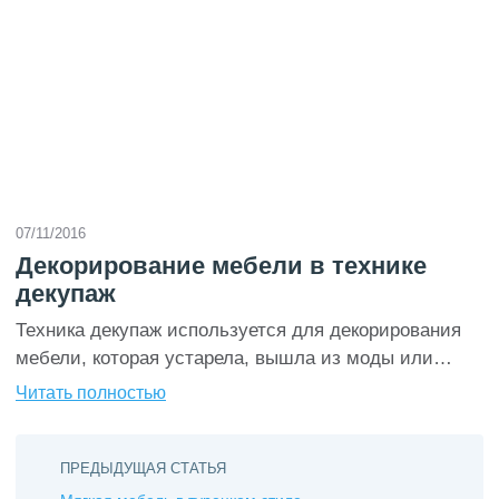
качества и практичности во многом зависит не
только привлекательный внешний вид мебели, но и
ее практичность, срок использования без
необходимости перетяжки или […]
07/11/2016
Декорирование мебели в технике
декупаж
Техника декупаж используется для декорирования
мебели, которая устарела, вышла из моды или
просто не вписывается в имеющийся интерьер.
Читать полностью
Удачно подобранный рисунок, немного вдохновения
и мастерства помогут обновить ту или иную вещь,
сделать ее «изюминкой» интерьерного дизайна
ПРЕДЫДУЩАЯ СТАТЬЯ
квартиры. Обновлению подлежат любые предметы: