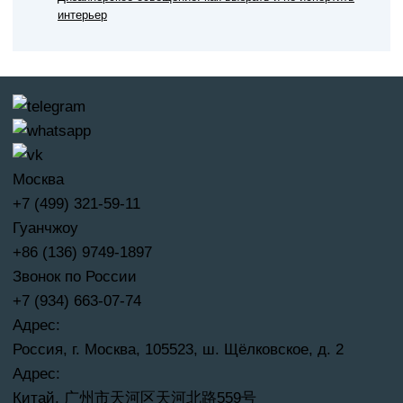
интерьер
Москва
+7 (499) 321-59-11
Гуанчжоу
+86 (136) 9749-1897
Звонок по России
+7 (934) 663-07-74
Адрес:
Россия, г. Москва, 105523, ш. Щёлковское, д. 2
Адрес:
Китай, 广州市天河区天河北路559号