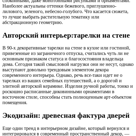
спокойными, даже монотонными рисунками и орнаментами.
Наиболее актуальны оттенки бежевого, приглушенно-
лилового, зеленого, небесно-голубого. Что касается сюжета,
то лучше выбрать растительную тематику или
абстракционную геометрию.
Авторский интерьер:тарелки на стене
В 90-х декоративные тарелки на стене в кухне или гостиной,
привезенные из заграничного отпуска, считались чуть ли не
основным признаком статуса и благосостояния владельца
дома. Сегодня такой смысловой нагрузки они не несут, однако
выступают довольно трендовым элементом декора
современного интерьера. Однако, речь все-таки идет не о
тарелках из ваших семейных путешествий, а о дорогой и
элитной авторской керамике. Изделия ручной работы, тонко и
роскошно расписанные диковинными орнаментами в
восточном стиле, способны стать полноценным арт-объектом
помещения.
Экодизайн: древесная фактура дверей
Еще один тренд в интерьерном дизайне, который вернулся и
интегрировался в современный пространственный декор, —