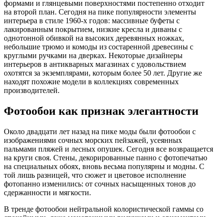
формами и глянцевыми поверхностями постепенно отходит
на второй план. Сегодня на пике популярности элементы
интерьера в стиле 1960-х годов: массивные буфеты с
лакированным покрытием, низкие кресла и диваны с
однотонной обивкой на высоких деревянных ножках,
небольшие трюмо и комоды из состаренной древесины с
круглыми ручками на дверках. Некоторые дизайнеры
интерьеров в антикварных магазинах с удовольствием
охотятся за экземплярами, которым более 50 лет. Другие же
находят похожие модели в коллекциях современных
производителей.
Фотообои как признак элегантности
Около двадцати лет назад на пике моды были фотообои с
изображениями сочных морских пейзажей, усеянных
пальмами пляжей и лесных опушек. Сегодня все возвращается
на круги своя. Стены, декорированные панно с фотопечатью
на специальных обоях, вновь весьма популярны и модны. С
той лишь разницей, что сюжет и цветовое исполнение
фотопанно изменились: от сочных насыщенных тонов до
сдержанности и мягкости.
В тренде фотообои нейтральной колористической гаммы со