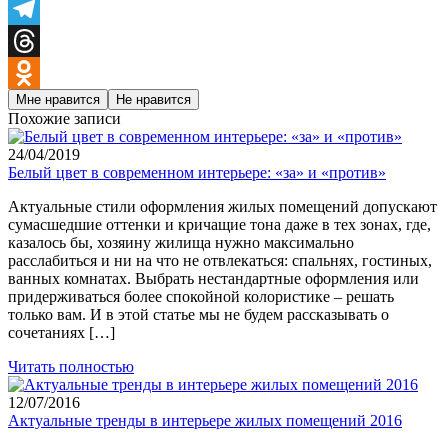
WeChat
Telegram
Threads
Мне нравится
Не нравится
Odnoklassniki
Похожие записи
24/04/2019
Белый цвет в современном интерьере: «за» и «против»
Актуальные стили оформления жилых помещений допускают
сумасшедшие оттенки и кричащие тона даже в тех зонах, где,
казалось бы, хозяину жилища нужно максимально
расслабиться и ни на что не отвлекаться: спальнях, гостиных,
ванных комнатах. Выбрать нестандартные оформления или
придерживаться более спокойной колористике – решать
только вам. И в этой статье мы не будем рассказывать о
сочетаниях […]
Читать полностью
12/07/2016
Актуальные тренды в интерьере жилых помещений 2016