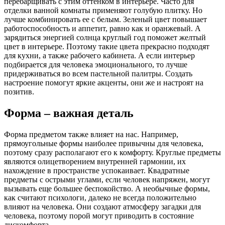
перебарщивать с этим оттенком в интерьере. Часто для
отделки ванной комнаты применяют голубую плитку. Но
лучше комбинировать ее с белым. Зеленый цвет повышает
работоспособность и аппетит, равно как и оранжевый. А
зарядиться энергией солнца круглый год поможет желтый
цвет в интерьере. Поэтому такие цвета прекрасно подходят
для кухни, а также рабочего кабинета. А если интерьер
подбирается для человека эмоционального, то лучше
придерживаться во всем пастельной палитры. Создать
настроение помогут яркие акценты, они же и настроят на
позитив.
Форма – важная деталь
Форма предметом также влияет на нас. Например,
прямоугольные формы наиболее привычны для человека,
поэтому сразу располагают его к комфорту. Круглые предметы
являются олицетворением внутренней гармонии, их
нахождение в пространстве успокаивает. Квадратные
предметы с острыми углами, если человек напряжен, могут
вызывать еще большее беспокойство. А необычные формы,
как считают психологи, далеко не всегда положительно
влияют на человека. Они создают атмосферу загадки для
человека, поэтому порой могут приводить в состояние
дискомфорта.